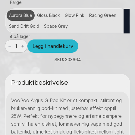
Farge
Aurora Blue
Gloss Black
Glow Pink
Racing Green
Sand Drift Gold
Space Grey
8 på lager
VooPoo
Legg i handlekurv
Argus
G
SKU: 303664
Pod
Kit
antall
Produktbeskrivelse
VooPoo Argus G Pod Kit er et kompakt, stilrent og
brukervennlig pod-kit med justerbar effekt opptil
25W. Perfekt for nybegynnere og erfarne dampere
som vil ha en diskret, lommevennlig vape med god
batteritid, utmerket smak og fleksibilitet mellom tight