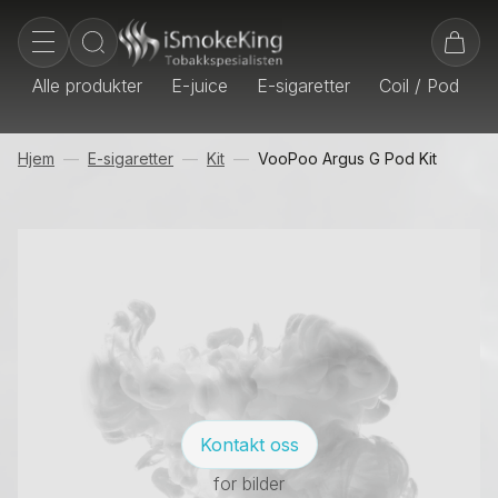
Alle produkter
E-juice
E-sigaretter
Coil / Pod
E
Hjem
E-sigaretter
Kit
VooPoo Argus G Pod Kit
Kontakt oss
for bilder