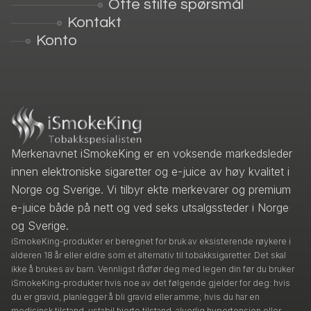
Ofte stilte spørsmål
Kontakt
Konto
Merkenavnet iSmokeKing er en voksende markedsleder
innen elektroniske sigaretter og e-juice av høy kvalitet i
Norge og Sverige. Vi tilbyr ekte merkevarer og premium
e-juice både på nett og ved seks utsalgssteder i Norge
og Sverige.
iSmokeKing-produkter er beregnet for bruk av eksisterende røykere i
alderen 18 år eller eldre som et alternativ til tobakksigaretter. Det skal
ikke å brukes av barn. Vennligst rådfør deg med legen din før du bruker
iSmokeKing-produkter hvis noe av det følgende gjelder for deg: hvis
du er gravid, planlegger å bli gravid eller amme; hvis du har en
medisinsk tilstand, ustabil hjerte tilstand, alvorlig hypertensjon eller