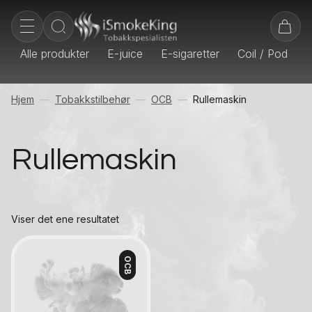
Alle produkter
E-juice
E-sigaretter
Coil / Pod
E
Hjem
Tobakkstilbehør
OCB
Rullemaskin
Rullemaskin
Viser det ene resultatet
OCB
Kontakt oss