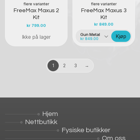
flere varianter
flere varianter
FreeMax Maxus 2
FreeMax Maxus 3
Kit
Kit
kr
849.00
kr
799.00
Gun Metal
Kjøp
Ikke på lager
kr 849.00
1
2
3
→
Hjem
Nettbutikk
Fysiske butikker
Om oss