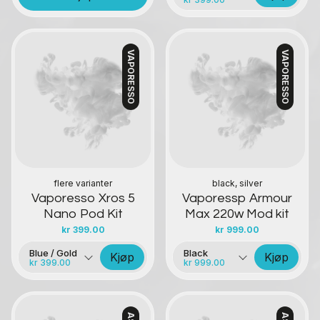
VAPORESSO
VAPORESSO
Kontakt oss
Kontakt oss
flere varianter
black, silver
Vaporesso Xros 5
Vaporessp Armour
Nano Pod Kit
Max 220w Mod kit
kr
399.00
kr
999.00
Blue / Gold
Black
Kjøp
Kjøp
kr 399.00
kr 999.00