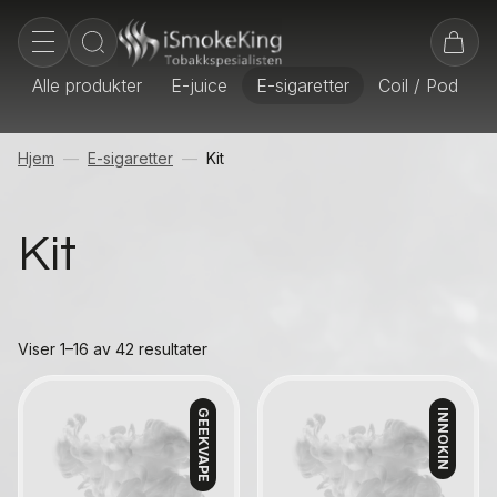
Alle produkter
E-juice
E-sigaretter
Coil / Pod
E
Hjem
E-sigaretter
Kit
Kit
Viser 1–16 av 42 resultater
GEEKVAPE
INNOKIN
Kontakt oss
Kontakt oss