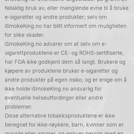
feilaktig bruk av, eller manglende evne til å bruke
e-sigaretter og andre produkter; selv om
iSmokeKing.no har blitt informert om muligheten
for slike skader.
iSmokeKing.no advarer om at selv om e-
sigarettproduktene er CE- og ROHS-sertifiserte,
har FDA ikke godkjent dem så langt. Brukere og
kjøpere av produktene bruker e-sigaretter og
andre produkter på egen risiko, og er enige om å
ikke holde iSmokeKing.no ansvarlig for
eventuelle helseutfordinger eller andre
problemer.
Disse alternative tobakksproduktene er ikke
beregnet for ikke-røykere, barn, kvinner som er
gravide eller ammer, og enhver person med en