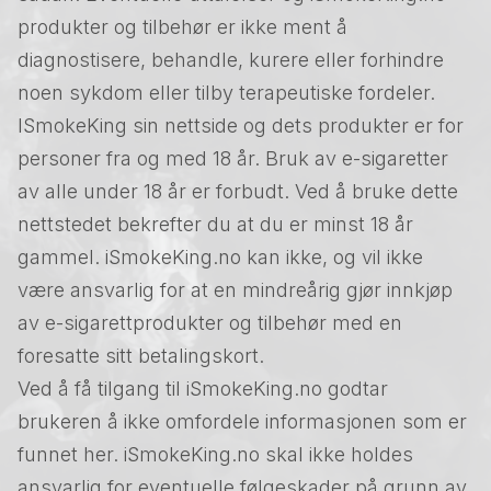
produkter og tilbehør er ikke ment å
diagnostisere, behandle, kurere eller forhindre
noen sykdom eller tilby terapeutiske fordeler.
ISmokeKing sin nettside og dets produkter er for
personer fra og med 18 år. Bruk av e-sigaretter
av alle under 18 år er forbudt. Ved å bruke dette
nettstedet bekrefter du at du er minst 18 år
gammel. iSmokeKing.no kan ikke, og vil ikke
være ansvarlig for at en mindreårig gjør innkjøp
av e-sigarettprodukter og tilbehør med en
foresatte sitt betalingskort.
Ved å få tilgang til iSmokeKing.no godtar
brukeren å ikke omfordele informasjonen som er
funnet her. iSmokeKing.no skal ikke holdes
ansvarlig for eventuelle følgeskader på grunn av