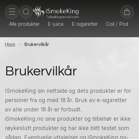
Alle produkter
E-juice
E-sigaretter
Coil / Pod
E
Hjem
Brukervilkår
Brukervilkår
ISmokeKing sin nettside og dets produkter er for
personer fra og med 18 år. Bruk av e-sigaretter
av alle under 18 år er forbudt.
iSmokeKing.no sine produkter og tilbehør er ikke
røykeslutt produkter og har ikke blitt testet som
sådan. Eventuelle uttalelser og iSmokeKing.no-