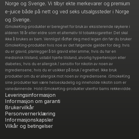
Norge og Sverige. Vi tilbyr ekte merkevarer og premium
e-juice både på nett og ved seks utsalgssteder i Norge
og Sverige.
iSmokeKing-produkter er beregnet for bruk av eksisterende røykere i
alderen 18 år eller eldre som et alternativ til tobakksigaretter. Det skal
ikke å brukes av barn. Vennligst rådfør deg med legen din før du bruker
iSmokeKing-produkter hvis noe av det følgende gjelder for deg: hvis
du er gravid, planlegger å bli gravid eller amme; hvis du har en
medisinsk tilstand, ustabil hjerte tilstand, alvorlig hypertensjon eller
diabetes; hvis du er allergisk / sensitiv for nikotin av noen av
ingrediensene; hvis du er usikker på bruk / egnethet. Ikke bruk
produkter om du er allergisk mot noen av ingrediensene. iSmokeKing
sine produkter kan være helseskadelig og inneholde nikotin som er
vanedannende. Hold iSmokeKing-produkter utenfor barns rekkevidde.
Leveringsinformasjon
Informasjon om garanti
Brukervilkår
Personvernerklæring
Informasjonskapsler
Vilkår og betingelser