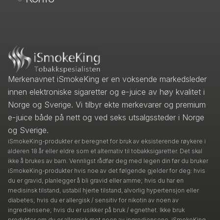
Merkenavnet iSmokeKing er en voksende markedsleder
innen elektroniske sigaretter og e-juice av høy kvalitet i
Norge og Sverige. Vi tilbyr ekte merkevarer og premium
e-juice både på nett og ved seks utsalgssteder i Norge
og Sverige.
iSmokeKing-produkter er beregnet for bruk av eksisterende røykere i
alderen 18 år eller eldre som et alternativ til tobakksigaretter. Det skal
ikke å brukes av barn. Vennligst rådfør deg med legen din før du bruker
iSmokeKing-produkter hvis noe av det følgende gjelder for deg: hvis
du er gravid, planlegger å bli gravid eller amme; hvis du har en
medisinsk tilstand, ustabil hjerte tilstand, alvorlig hypertensjon eller
diabetes; hvis du er allergisk / sensitiv for nikotin av noen av
ingrediensene; hvis du er usikker på bruk / egnethet. Ikke bruk
produkter om du er allergisk mot noen av ingrediensene. iSmokeKing