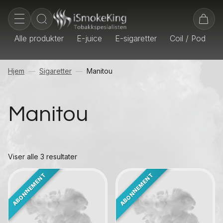
Alle produkter
E-juice
E-sigaretter
Coil / Pod
E
Hjem
Sigaretter
Manitou
Manitou
Viser alle 3 resultater
Kontakt oss
Kontakt oss