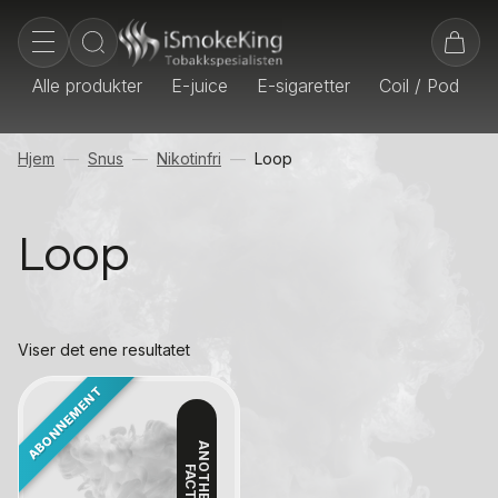
Alle produkter
E-juice
E-sigaretter
Coil / Pod
E
Hjem
Snus
Nikotinfri
Loop
Loop
Viser det ene resultatet
A
N
T
H
E
R
S
N
U
S
A
C
T
O
R
Y
Kontakt oss
O
F