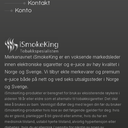
Kontakt
Konto
Merkenavnet iSmokeKing er en voksende markedsleder
innen elektroniske sigaretter og e-juice av høy kvalitet i
Norge og Sverige. Vi tilbyr ekte merkevarer og premium
e-juice både på nett og ved seks utsalgssteder i Norge
og Sverige.
iSmokeKing-produkter er beregnet for bruk av eksisterende røykere i
alderen 18 år eller eldre som et alternativ til tobakksigaretter. Det skal
ikke å brukes av barn. Vennligst rådfør deg med legen din før du bruker
iSmokeKing-produkter hvis noe av det følgende gjelder for deg: hvis
du er gravid, planlegger å bli gravid eller amme; hvis du har en
medisinsk tilstand, ustabil hjerte tilstand, alvorlig hypertensjon eller
diabetes; hvis du er allergisk / sensitiv for nikotin av noen av