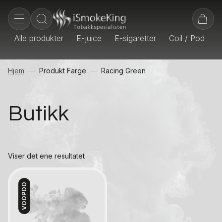
Alle produkter
E-juice
E-sigaretter
Coil / Pod
E
Hjem
Produkt Farge
Racing Green
Butikk
Viser det ene resultatet
VOOPOO
Kontakt oss