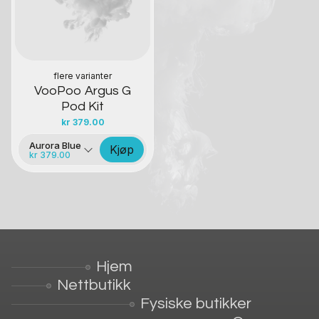
flere varianter
VooPoo Argus G
Pod Kit
kr
379.00
Aurora Blue
Kjøp
kr 379.00
Hjem
Nettbutikk
Fysiske butikker