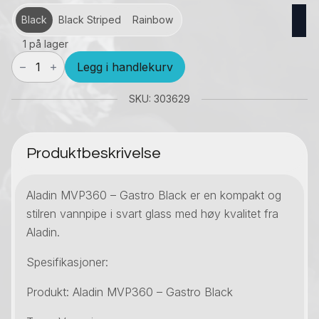
Black
Black Striped
Rainbow
1 på lager
Vannpipe
Legg i handlekurv
Aladin
MVP360
SKU: 303629
antall
Produktbeskrivelse
Aladin MVP360 – Gastro Black er en kompakt og
stilren vannpipe i svart glass med høy kvalitet fra
Aladin.
Spesifikasjoner:
Produkt: Aladin MVP360 – Gastro Black