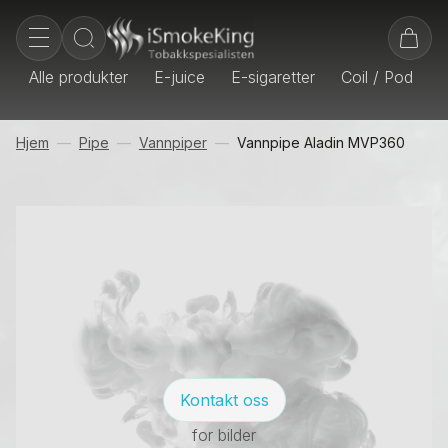
Alle produkter
E-juice
E-sigaretter
Coil / Pod
E
Hjem
Pipe
Vannpiper
Vannpipe Aladin MVP360
Kontakt oss
for bilder