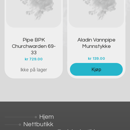
Pipe BPK
Aladin Vannpipe
Churchwarden 69-
Munnstykke
33
kr
139.00
kr
729.00
Kjøp
Ikke på lager
Hjem
Nettbutikk