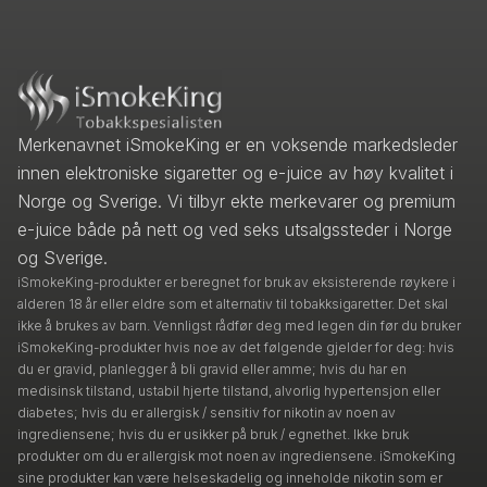
Merkenavnet iSmokeKing er en voksende markedsleder
innen elektroniske sigaretter og e-juice av høy kvalitet i
Norge og Sverige. Vi tilbyr ekte merkevarer og premium
e-juice både på nett og ved seks utsalgssteder i Norge
og Sverige.
iSmokeKing-produkter er beregnet for bruk av eksisterende røykere i
alderen 18 år eller eldre som et alternativ til tobakksigaretter. Det skal
ikke å brukes av barn. Vennligst rådfør deg med legen din før du bruker
iSmokeKing-produkter hvis noe av det følgende gjelder for deg: hvis
du er gravid, planlegger å bli gravid eller amme; hvis du har en
medisinsk tilstand, ustabil hjerte tilstand, alvorlig hypertensjon eller
diabetes; hvis du er allergisk / sensitiv for nikotin av noen av
ingrediensene; hvis du er usikker på bruk / egnethet. Ikke bruk
produkter om du er allergisk mot noen av ingrediensene. iSmokeKing
sine produkter kan være helseskadelig og inneholde nikotin som er