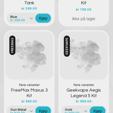
Tank
Kit
kr
299.00
kr
799.00
Blue
Kjøp
Ikke på lager
kr 299.00
FREEMAX
GEEKVAPE
Kontakt oss
Kontakt oss
flere varianter
flere varianter
FreeMax Maxus 3
Geekvape Aegis
Kit
Legend 5 Kit
kr
849.00
kr
999.00
Gun Metal
Gold
Kjøp
Kjøp
kr 849.00
kr 999.00