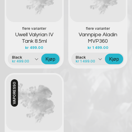
flere varianter
flere varianter
Uwell Valyrian IV
Vannpipe Aladin
Tank 8.5ml
MVP360
kr
499.00
kr
1 499.00
Black
Black
Kjøp
Kjøp
kr 499.00
kr 1 499.00
VAPORESSO
Kontakt oss