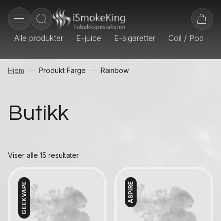
Alle produkter
E-juice
E-sigaretter
Coil / Pod
E
Hjem
Produkt Farge
Rainbow
Butikk
Viser alle 15 resultater
GEEKVAPE
ASPIRE
Kontakt oss
Kontakt oss