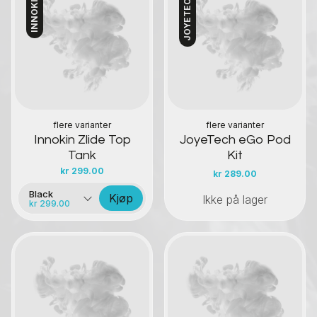
INNOKIN
JOYETECH
Kontakt oss
Kontakt oss
flere varianter
flere varianter
Innokin Zlide Top
JoyeTech eGo Pod
Tank
Kit
kr
299.00
kr
289.00
Black
Kjøp
Ikke på lager
kr 299.00
Kontakt oss
Kontakt oss