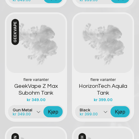
GEEKVAPE
Kontakt oss
Kontakt oss
flere varianter
flere varianter
GeekVape Z Max
HorizonTech Aquila
Subohm Tank
Tank
kr
349.00
kr
399.00
Gun Metal
Black
Kjøp
Kjøp
kr 349.00
kr 399.00