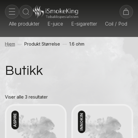
Alle produkter
E-juice
E-sigaretter
Coil / Pod
E
Hjem
Produkt Størrelse
1.6 ohm
Butikk
Viser alle 3 resultater
ASPIRE
INNOKIN
Kontakt oss
Kontakt oss