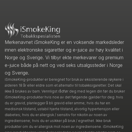
Merkenavnet iSmokeKing er en voksende markedsleder
innen elektroniske sigaretter og e-juice av høy kvalitet i
Norge og Sverige. Vi tilbyr ekte merkevarer og premium
e-juice både på nett og ved seks utsalgssteder i Norge
og Sverige.
iSmokeKing-produkter er beregnet for bruk av eksisterende røykere i
alderen 18 år eller eldre som et alternativ til tobakksigaretter. Det skal
ikke å brukes av barn. Vennligst rådfør deg med legen din før du bruker
iSmokeKing-produkter hvis noe av det følgende gjelder for deg: hvis
du er gravid, planlegger å bli gravid eller amme; hvis du har en
medisinsk tilstand, ustabil hjerte tilstand, alvorlig hypertensjon eller
diabetes; hvis du er allergisk / sensitiv for nikotin av noen av
ingrediensene; hvis du er usikker på bruk / egnethet. Ikke bruk
produkter om du er allergisk mot noen av ingrediensene. iSmokeKing