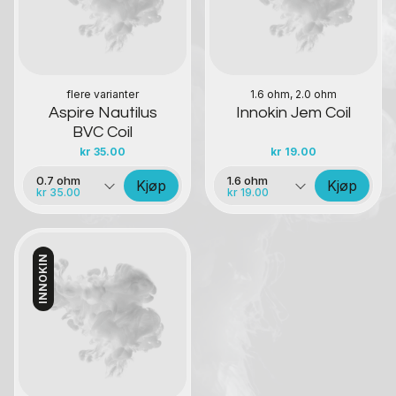
flere varianter
1.6 ohm, 2.0 ohm
Aspire Nautilus
Innokin Jem Coil
BVC Coil
kr
35.00
kr
19.00
0.7 ohm
1.6 ohm
Kjøp
Kjøp
kr 35.00
kr 19.00
INNOKIN
Kontakt oss