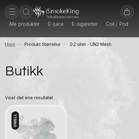
Alle produkter
E-juice
E-sigaretter
Coil / Pod
E
Hjem
Produkt Størrelse
0.2 ohm - UN2 Mesh
Butikk
Viser det ene resultatet
UWELL
Kontakt oss