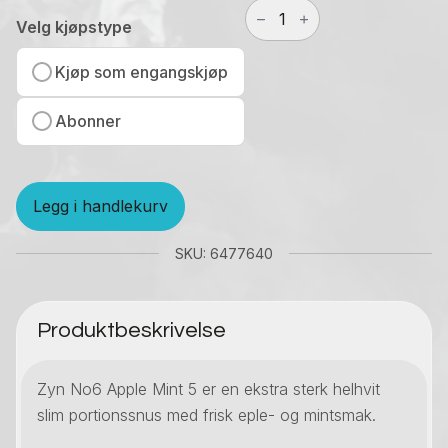
Zyn
No6
Velg kjøpstype
Apple
Mint
Kjøp som engangskjøp
5
antall
Abonner
Legg i handlekurv
SKU: 6477640
Produktbeskrivelse
Zyn No6 Apple Mint 5 er en ekstra sterk helhvit
slim portionssnus med frisk eple- og mintsmak.