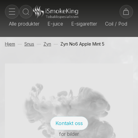
Alle produkter
E-juice
E-sigaretter
Coil / Pod
E
Hjem
Snus
Zyn
Zyn No6 Apple Mint 5
Kontakt oss
for bilder