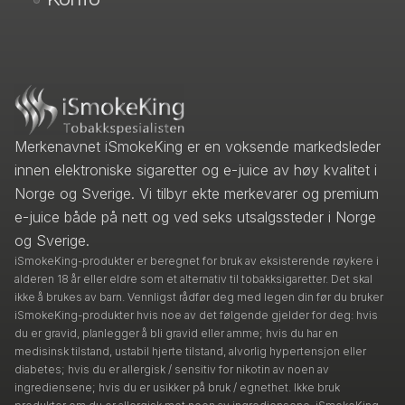
Merkenavnet iSmokeKing er en voksende markedsleder
innen elektroniske sigaretter og e-juice av høy kvalitet i
Norge og Sverige. Vi tilbyr ekte merkevarer og premium
e-juice både på nett og ved seks utsalgssteder i Norge
og Sverige.
iSmokeKing-produkter er beregnet for bruk av eksisterende røykere i
alderen 18 år eller eldre som et alternativ til tobakksigaretter. Det skal
ikke å brukes av barn. Vennligst rådfør deg med legen din før du bruker
iSmokeKing-produkter hvis noe av det følgende gjelder for deg: hvis
du er gravid, planlegger å bli gravid eller amme; hvis du har en
medisinsk tilstand, ustabil hjerte tilstand, alvorlig hypertensjon eller
diabetes; hvis du er allergisk / sensitiv for nikotin av noen av
ingrediensene; hvis du er usikker på bruk / egnethet. Ikke bruk