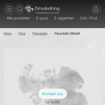
Alle produkter
E-juice
E-sigaretter
Coil / Pod
E
Hjem
Pipe
Pipestativ
Pipestativ Metall
Kontakt oss
for bilder