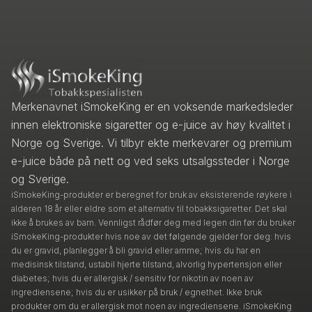
Merkenavnet iSmokeKing er en voksende markedsleder
innen elektroniske sigaretter og e-juice av høy kvalitet i
Norge og Sverige. Vi tilbyr ekte merkevarer og premium
e-juice både på nett og ved seks utsalgssteder i Norge
og Sverige.
iSmokeKing-produkter er beregnet for bruk av eksisterende røykere i
alderen 18 år eller eldre som et alternativ til tobakksigaretter. Det skal
ikke å brukes av barn. Vennligst rådfør deg med legen din før du bruker
iSmokeKing-produkter hvis noe av det følgende gjelder for deg: hvis
du er gravid, planlegger å bli gravid eller amme; hvis du har en
medisinsk tilstand, ustabil hjerte tilstand, alvorlig hypertensjon eller
diabetes; hvis du er allergisk / sensitiv for nikotin av noen av
ingrediensene; hvis du er usikker på bruk / egnethet. Ikke bruk
produkter om du er allergisk mot noen av ingrediensene. iSmokeKing