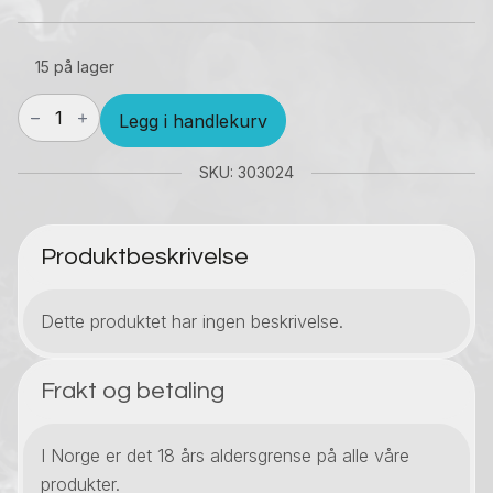
15 på lager
Innokin
Legg i handlekurv
Zenith
2
Glass
SKU: 303024
5.5
ml
antall
Produktbeskrivelse
Dette produktet har ingen beskrivelse.
Frakt og betaling
I Norge er det 18 års aldersgrense på alle våre
produkter.