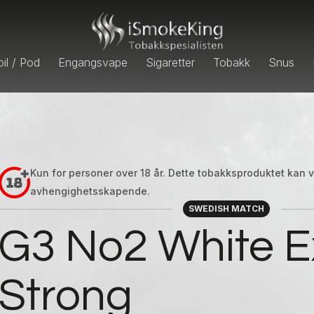
il / Pod
Engangsvape
Sigaretter
Tobakk
Snus
Kun for personer over 18 år. Dette tobakksproduktet kan
avhengighetsskapende.
SWEDISH MATCH
G3 No2 White E
Strong