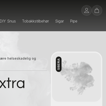
DIY Snus
Tobakkstilbehør
Sigar
Pipe
 være helseskadelig og
SIBERIA
Kontakt oss
xtra