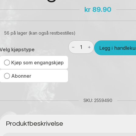
kr
89.90
56 på lager (kan også restbestilles)
G3
Legg i handleku
No2
Velg kjøpstype
White
Extra
Kjøp som engangskjøp
Strong
antall
Abonner
SKU: 2559490
Produktbeskrivelse