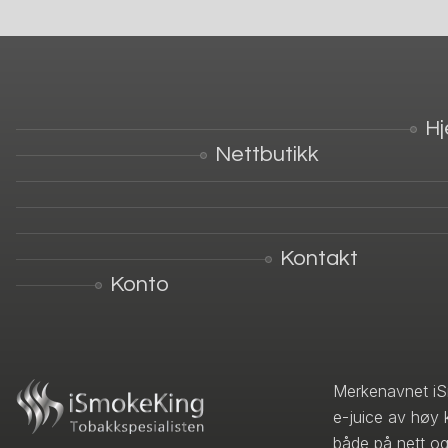
H
Nettbutikk
Kontakt
Konto
Merkenavnet iS
e-juice av høy 
både på nett og