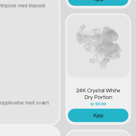
otinpose med klassisk
Kontakt oss
24K Crystal White
Dry Portion
kkopplevelse med svært
kr
59.90
Kjøp