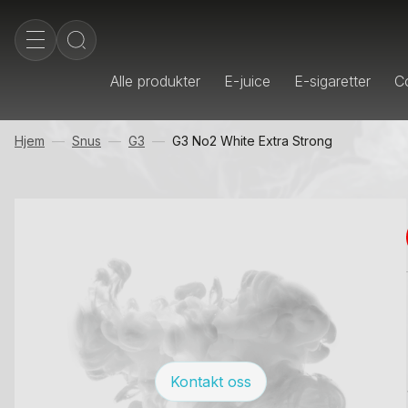
Alle produkter
E-juice
E-sigaretter
Co
Hjem
Snus
G3
G3 No2 White Extra Strong
Kontakt oss