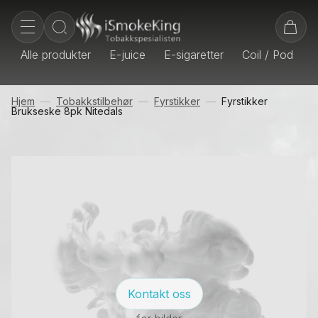
Alle produkter
E-juice
E-sigaretter
Coil / Pod
E
Hjem
Tobakkstilbehør
Fyrstikker
Fyrstikker
Brukseske 8pk Nitedals
Kontakt oss