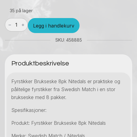
35 på lager
Fyrstikker
Legg i handlekurv
Brukseske
8pk
Nitedals
SKU: 458885
antall
Produktbeskrivelse
Fyrstikker Brukseske 8pk Nitedals er praktiske og
pålitelige fyrstikker fra Swedish Match i en stor
brukseske med 8 pakker.
Spesifikasjoner:
Produkt: Fyrstikker Brukseske 8pk Nitedals
Merke: Swedish Match / Nitedals