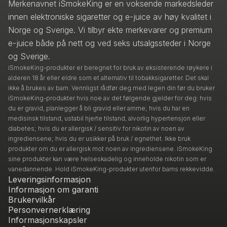
Merkenavnet iSmokeKing er en voksende markedsleder
innen elektroniske sigaretter og e-juice av høy kvalitet i
Norge og Sverige. Vi tilbyr ekte merkevarer og premium
e-juice både på nett og ved seks utsalgssteder i Norge
og Sverige.
iSmokeKing-produkter er beregnet for bruk av eksisterende røykere i
alderen 18 år eller eldre som et alternativ til tobakksigaretter. Det skal
ikke å brukes av barn. Vennligst rådfør deg med legen din før du bruker
iSmokeKing-produkter hvis noe av det følgende gjelder for deg: hvis
du er gravid, planlegger å bli gravid eller amme; hvis du har en
medisinsk tilstand, ustabil hjerte tilstand, alvorlig hypertensjon eller
diabetes; hvis du er allergisk / sensitiv for nikotin av noen av
ingrediensene; hvis du er usikker på bruk / egnethet. Ikke bruk
produkter om du er allergisk mot noen av ingrediensene. iSmokeKing
sine produkter kan være helseskadelig og inneholde nikotin som er
vanedannende. Hold iSmokeKing-produkter utenfor barns rekkevidde.
Leveringsinformasjon
Informasjon om garanti
Brukervilkår
Personvernerklæring
Informasjonskapsler