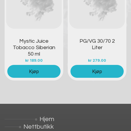
Mystic Juice
PG/VG 30/70 2
Tobacco Siberian
Liter
50 ml
kr
189.00
kr
279.00
Kjøp
Kjøp
Hjem
Nettbutikk