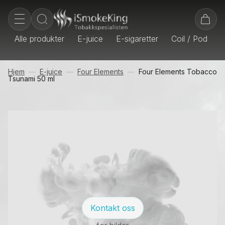
Alle produkter
E-juice
E-sigaretter
Coil / Pod
E
Hjem
E-juice
Four Elements
Four Elements Tobacco
Tsunami 50 ml
Kontakt oss