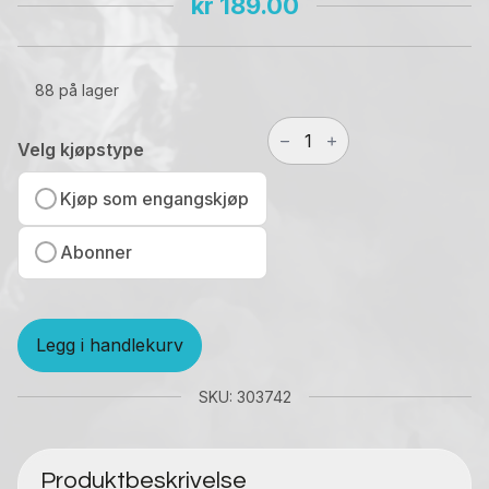
kr
189.00
88 på lager
Four
Elements
Velg kjøpstype
Tobacco
Tsunami
Kjøp som engangskjøp
50
ml
Abonner
antall
Legg i handlekurv
SKU: 303742
Produktbeskrivelse