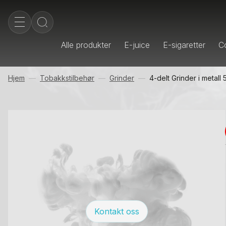
Alle produkter
E-juice
E-sigaretter
Co
Hjem
Tobakkstilbehør
Grinder
4-delt Grinder i metall
Kontakt oss