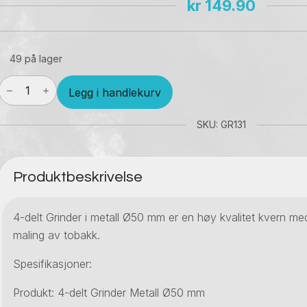
kr
149.90
49 på lager
4-
Legg i handlekurv
delt
Grinder
i
SKU: GR131
metall
50
mm
Produktbeskrivelse
antall
4-delt Grinder i metall Ø50 mm er en høy kvalitet kvern med
maling av tobakk.
Spesifikasjoner:
Produkt: 4-delt Grinder Metall Ø50 mm