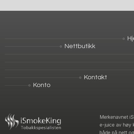
H
Nettbutikk
Kontakt
Konto
Merkenavnet iS
e-juice av høy 
både på nett og