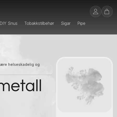
DIY Snus
Tobakkstilbehør
Sigar
Pipe
 være helseskadelig og
Kontakt oss
 metall