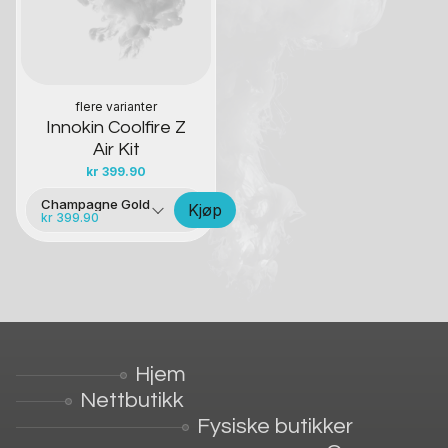
flere varianter
Innokin Coolfire Z
Air Kit
kr
399.90
Champagne Gold
Kjøp
kr 399.90
Hjem
Nettbutikk
Fysiske butikker