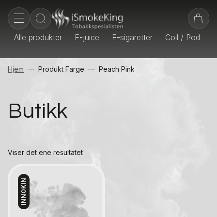
Alle produkter
E-juice
E-sigaretter
Coil / Pod
E
Hjem
Produkt Farge
Peach Pink
Butikk
Viser det ene resultatet
INNOKIN
Kontakt oss