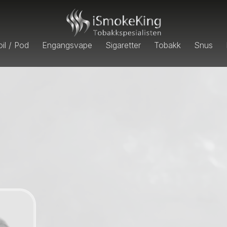
il / Pod
Engangsvape
Sigaretter
Tobakk
Snus