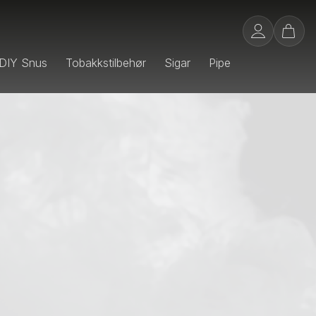
DIY Snus
Tobakkstilbehør
Sigar
Pipe