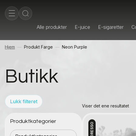
Alle produkter
E-juice
E-sigaretter
Co
Hjem
Produkt Farge
Neon Purple
Butikk
Lukk filteret
Viser det ene resultatet
Produktkategorier
VAPORESSO