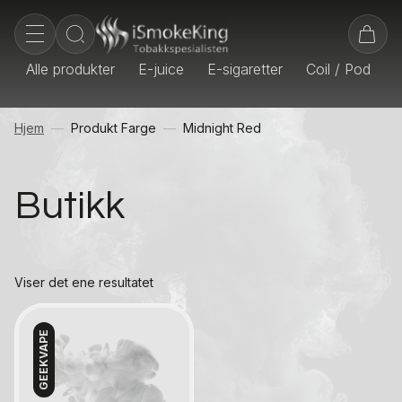
Alle produkter
E-juice
E-sigaretter
Coil / Pod
E
Hjem
Produkt Farge
Midnight Red
Butikk
Viser det ene resultatet
GEEKVAPE
Kontakt oss