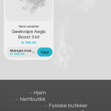
flere varianter
Geekvape Aegis
Boost 3 kit
kr
599.00
Midnight Gold
Kjøp
kr 599.00
Hjem
Nettbutikk
Fysiske butikker