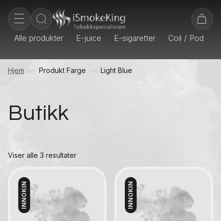
Alle produkter
E-juice
E-sigaretter
Coil / Pod
E
Hjem
Produkt Farge
Light Blue
Butikk
Viser alle 3 resultater
INNOKIN
INNOKIN
Kontakt oss
Kontakt oss