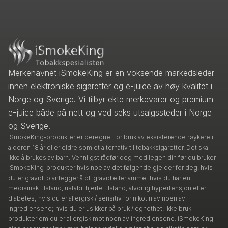
Merkenavnet iSmokeKing er en voksende markedsleder
innen elektroniske sigaretter og e-juice av høy kvalitet i
Norge og Sverige. Vi tilbyr ekte merkevarer og premium
e-juice både på nett og ved seks utsalgssteder i Norge
og Sverige.
iSmokeKing-produkter er beregnet for bruk av eksisterende røykere i
alderen 18 år eller eldre som et alternativ til tobakksigaretter. Det skal
ikke å brukes av barn. Vennligst rådfør deg med legen din før du bruker
iSmokeKing-produkter hvis noe av det følgende gjelder for deg: hvis
du er gravid, planlegger å bli gravid eller amme; hvis du har en
medisinsk tilstand, ustabil hjerte tilstand, alvorlig hypertensjon eller
diabetes; hvis du er allergisk / sensitiv for nikotin av noen av
ingrediensene; hvis du er usikker på bruk / egnethet. Ikke bruk
produkter om du er allergisk mot noen av ingrediensene. iSmokeKing