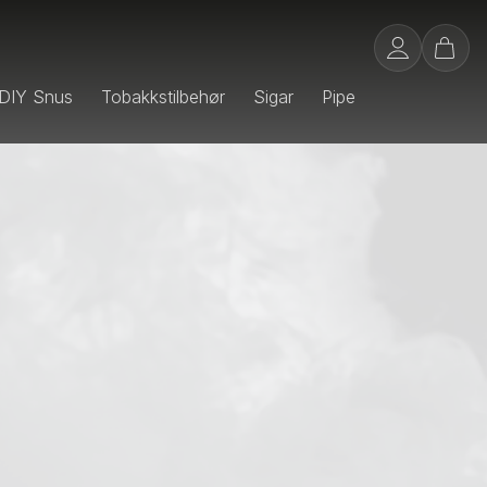
DIY Snus
Tobakkstilbehør
Sigar
Pipe