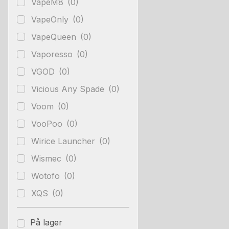
VapeM8
(0)
VapeOnly
(0)
VapeQueen
(0)
Vaporesso
(0)
VGOD
(0)
Vicious Any Spade
(0)
Voom
(0)
VooPoo
(0)
Wirice Launcher
(0)
Wismec
(0)
Wotofo
(0)
XQS
(0)
På lager