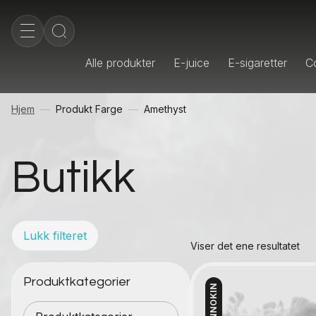
Alle produkter
E-juice
E-sigaretter
Co
Hjem
Produkt Farge
Amethyst
Butikk
Lukk filteret
Viser det ene resultatet
Produktkategorier
INNOKIN