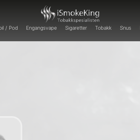
il / Pod
Engangsvape
Sigaretter
Tobakk
Snus