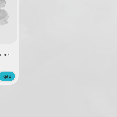
enith
Kjøp