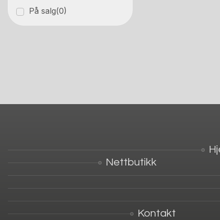
På salg
(0)
H
Nettbutikk
Kontakt