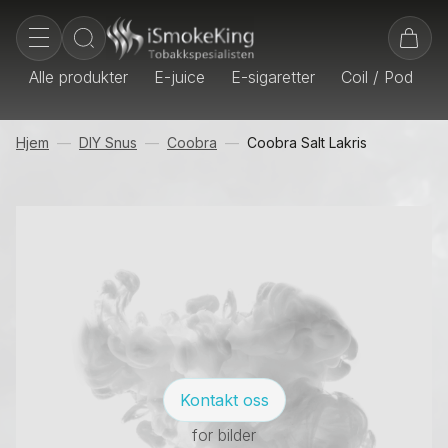
Alle produkter
E-juice
E-sigaretter
Coil / Pod
E
Hjem
DIY Snus
Coobra
Coobra Salt Lakris
Kontakt oss
for bilder