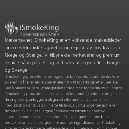
Merkenavnet iSmokeKing er en voksende markedsleder
innen elektroniske sigaretter og e-juice av høy kvalitet i
Norge og Sverige. Vi tilbyr ekte merkevarer og premium
e-juice både på nett og ved seks utsalgssteder i Norge
og Sverige.
iSmokeKing-produkter er beregnet for bruk av eksisterende røykere i
alderen 18 år eller eldre som et alternativ til tobakksigaretter. Det skal
ikke å brukes av barn. Vennligst rådfør deg med legen din før du bruker
iSmokeKing-produkter hvis noe av det følgende gjelder for deg: hvis
du er gravid, planlegger å bli gravid eller amme; hvis du har en
medisinsk tilstand, ustabil hjerte tilstand, alvorlig hypertensjon eller
diabetes; hvis du er allergisk / sensitiv for nikotin av noen av
ingrediensene; hvis du er usikker på bruk / egnethet. Ikke bruk
produkter om du er allergisk mot noen av ingrediensene. iSmokeKing
sine produkter kan være helseskadelig og inneholde nikotin som er