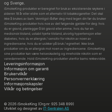
og Sverige.
iSmokeKing-produkter er beregnet for bruk av eksisterende røykere i
alderen 18 år eller eldre som et alternativ til tobakksigaretter. Det skal
ikke å brukes av barn. Vennligst rådfør deg med legen din før du bruker
iSmokeKing-produkter hvis noe av det følgende gjelder for deg: hvis
du er gravid, planlegger å bli gravid eller amme; hvis du har en
medisinsk tilstand, ustabil hjerte tilstand, alvorlig hypertensjon eller
diabetes; hvis du er allergisk / sensitiv for nikotin av noen av
ingrediensene; hvis du er usikker på bruk / egnethet. Ikke bruk
produkter om du er allergisk mot noen av ingrediensene. iSmokeKing
sine produkter kan være helseskadelig og inneholde nikotin som er
vanedannende. Hold iSmokeKing-produkter utenfor barns rekkevidde.
Leveringsinformasjon
Informasjon om garanti
Brukervilkår
Personvernerklæring
Informasjonskapsler
Vilkår og betingelser
© 2026 iSmokeKing (Org.nr: 925 348 899)
Utviklet og designet av
IT-Sentralen AS