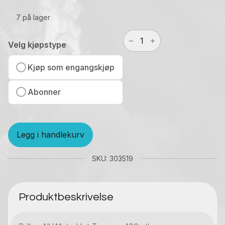
7 på lager
Prillan
All
Velg kjøpstype
White
Hot
Kjøp som engangskjøp
Tropic
-
Abonner
400
stk
antall
Legg i handlekurv
SKU: 303519
Produktbeskrivelse