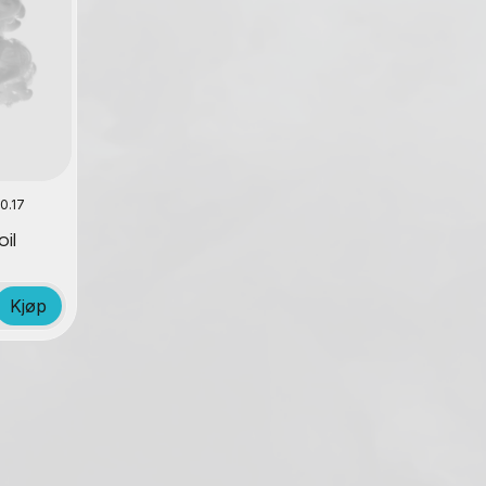
0.17
il
Kjøp