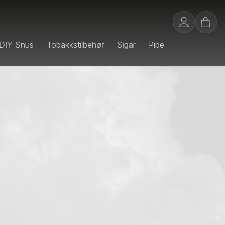
DIY Snus
Tobakkstilbehør
Sigar
Pipe