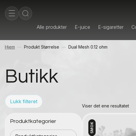
Alle produkter
E-juice
E-sigaretter
Co
Hjem
Produkt Størrelse
Dual Mesh 0.12 ohm
Butikk
Lukk filteret
Viser det ene resultatet
Produktkategorier
SMOK