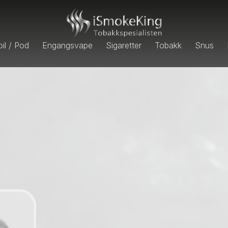
il / Pod
Engangsvape
Sigaretter
Tobakk
Snus