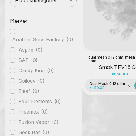
Produktkategorier
Kontakt oss
Merker
Another Snus Factory
(0)
Aspire
(0)
dual mesh 0.12 ohm, mesh 
BAT
(0)
ohm
Smok TFV16 Co
Candy King
(0)
kr
50.00
Coilogy
(0)
Dual Mesh 0.12 ohm
kr 50.00
Eleaf
(0)
Four Elements
(0)
Freemax
(0)
Fuzion Vapor
(0)
Geek Bar
(0)