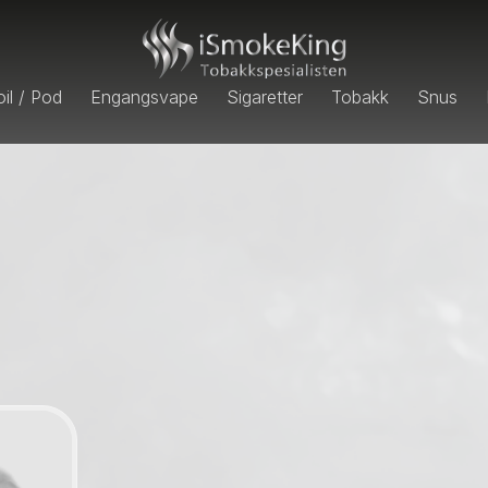
il / Pod
Engangsvape
Sigaretter
Tobakk
Snus