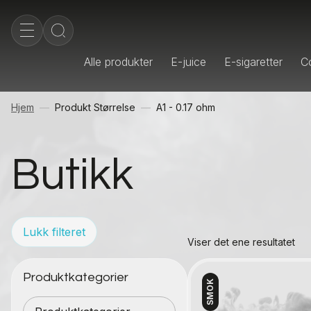
Alle produkter
E-juice
E-sigaretter
Co
Hjem
Produkt Størrelse
A1 - 0.17 ohm
Butikk
Lukk filteret
Viser det ene resultatet
Produktkategorier
SMOK