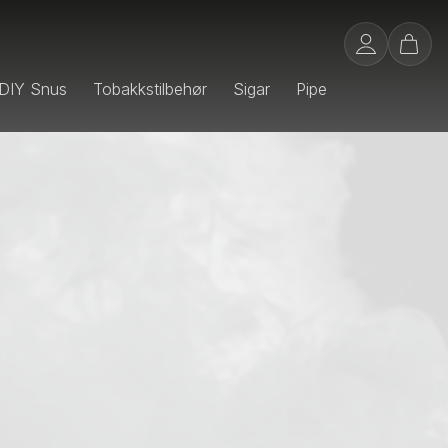
DIY Snus
Tobakkstilbehør
Sigar
Pipe