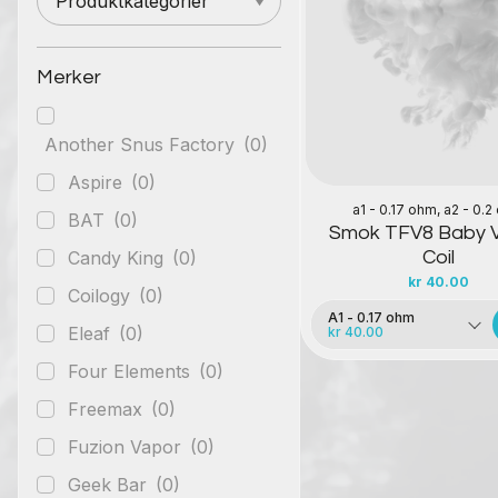
Produktkategorier
Kontakt oss
Merker
Another Snus Factory
(0)
Aspire
(0)
a1 - 0.17 ohm, a2 - 0.
BAT
(0)
Smok TFV8 Baby V
Candy King
(0)
Coil
kr
40.00
Coilogy
(0)
A1 - 0.17 ohm
Eleaf
(0)
kr 40.00
Four Elements
(0)
Freemax
(0)
Fuzion Vapor
(0)
Geek Bar
(0)