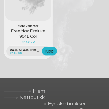
flere varianter
FreeMax Fireluke
904L Coil
kr
49.00
904L X1 0.15 ohm
Kjøp
kr 49.00
Hjem
Nettbutikk
Fysiske butikker