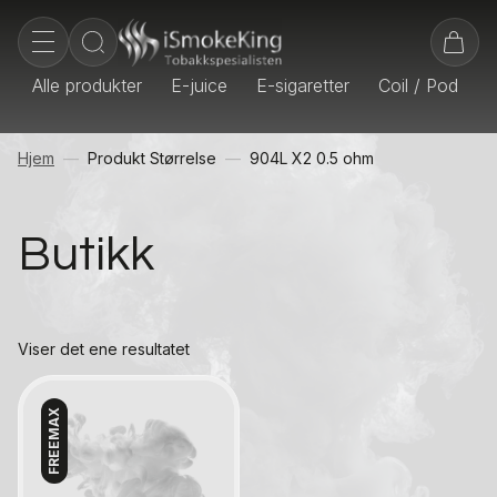
Alle produkter
E-juice
E-sigaretter
Coil / Pod
E
Hjem
Produkt Størrelse
904L X2 0.5 ohm
Butikk
Viser det ene resultatet
FREEMAX
Kontakt oss