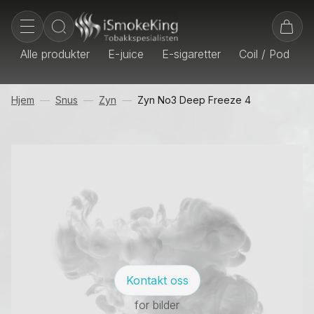
Alle produkter
E-juice
E-sigaretter
Coil / Pod
E
Hjem
Snus
Zyn
Zyn No3 Deep Freeze 4
Kontakt oss
for bilder