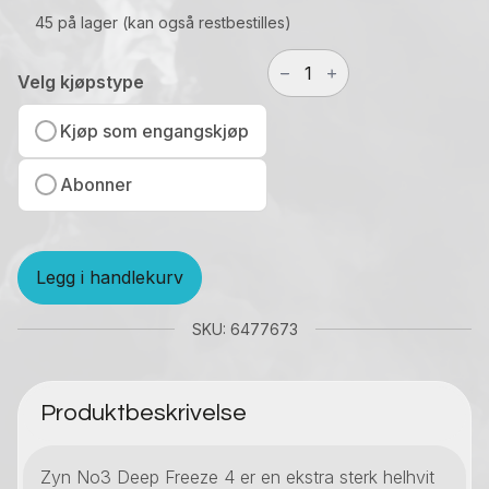
45 på lager (kan også restbestilles)
Zyn
No3
Velg kjøpstype
Deep
Freeze
Kjøp som engangskjøp
4
antall
Abonner
Legg i handlekurv
SKU: 6477673
Produktbeskrivelse
Zyn No3 Deep Freeze 4 er en ekstra sterk helhvit