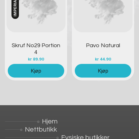
Skruf No29 Portion
Pavo Natural
4
kr
89.90
kr
44.90
Kjøp
Kjøp
Hjem
Nettbutikk
Fysiske butikker