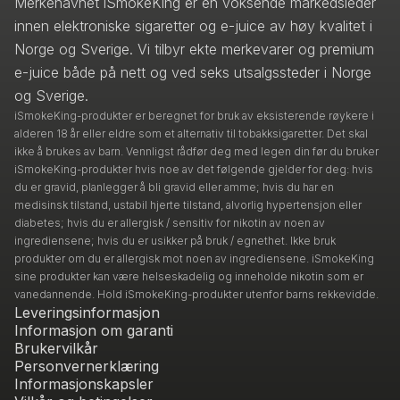
Merkenavnet iSmokeKing er en voksende markedsleder
innen elektroniske sigaretter og e-juice av høy kvalitet i
Norge og Sverige. Vi tilbyr ekte merkevarer og premium
e-juice både på nett og ved seks utsalgssteder i Norge
og Sverige.
iSmokeKing-produkter er beregnet for bruk av eksisterende røykere i
alderen 18 år eller eldre som et alternativ til tobakksigaretter. Det skal
ikke å brukes av barn. Vennligst rådfør deg med legen din før du bruker
iSmokeKing-produkter hvis noe av det følgende gjelder for deg: hvis
du er gravid, planlegger å bli gravid eller amme; hvis du har en
medisinsk tilstand, ustabil hjerte tilstand, alvorlig hypertensjon eller
diabetes; hvis du er allergisk / sensitiv for nikotin av noen av
ingrediensene; hvis du er usikker på bruk / egnethet. Ikke bruk
produkter om du er allergisk mot noen av ingrediensene. iSmokeKing
sine produkter kan være helseskadelig og inneholde nikotin som er
vanedannende. Hold iSmokeKing-produkter utenfor barns rekkevidde.
Leveringsinformasjon
Informasjon om garanti
Brukervilkår
Personvernerklæring
Informasjonskapsler