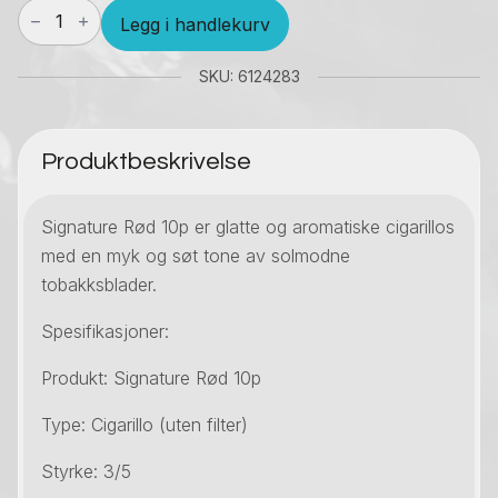
Signature
Legg i handlekurv
Red
10pk
antall
SKU: 6124283
Produktbeskrivelse
Signature Rød 10p er glatte og aromatiske cigarillos
med en myk og søt tone av solmodne
tobakksblader.
Spesifikasjoner:
Produkt: Signature Rød 10p
Type: Cigarillo (uten filter)
Styrke: 3/5