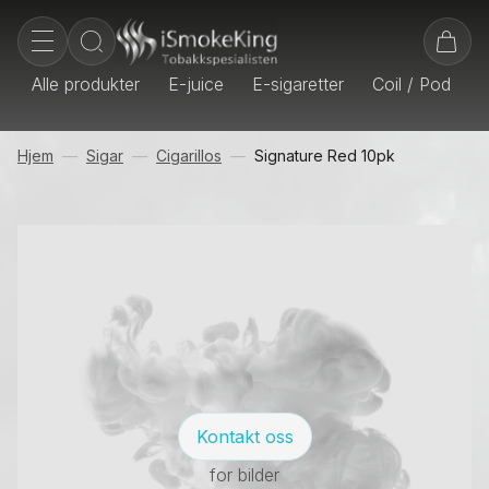
Alle produkter
E-juice
E-sigaretter
Coil / Pod
E
Hjem
Sigar
Cigarillos
Signature Red 10pk
Kontakt oss
for bilder