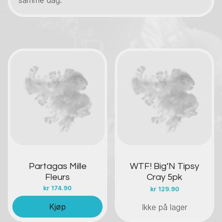
samme dag.
Kontakt oss
Kontakt oss
Partagas Mille
WTF! Big’N Tipsy
Fleurs
Cray 5pk
kr
174.90
kr
129.90
Kjøp
Ikke på lager