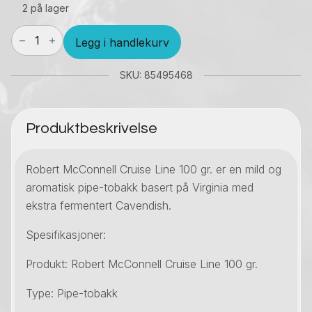
2 på lager
Robert
Legg i handlekurv
McConnell
Cruise
Line
SKU: 85495468
100
gr.
antall
Produktbeskrivelse
Robert McConnell Cruise Line 100 gr. er en mild og
aromatisk pipe-tobakk basert på Virginia med
ekstra fermentert Cavendish.
Spesifikasjoner:
Produkt: Robert McConnell Cruise Line 100 gr.
Type: Pipe-tobakk