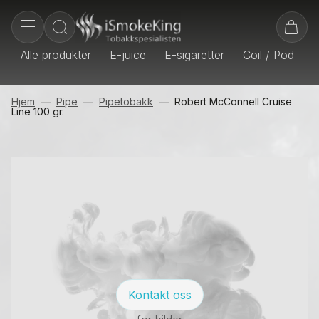
Alle produkter
E-juice
E-sigaretter
Coil / Pod
E
Hjem
Pipe
Pipetobakk
Robert McConnell Cruise
Line 100 gr.
Kontakt oss