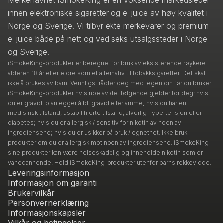
Merkenavnet iSmokeKing er en voksende markedsleder
innen elektroniske sigaretter og e-juice av høy kvalitet i
Norge og Sverige. Vi tilbyr ekte merkevarer og premium
e-juice både på nett og ved seks utsalgssteder i Norge
og Sverige.
iSmokeKing-produkter er beregnet for bruk av eksisterende røykere i
alderen 18 år eller eldre som et alternativ til tobakksigaretter. Det skal
ikke å brukes av barn. Vennligst rådfør deg med legen din før du bruker
iSmokeKing-produkter hvis noe av det følgende gjelder for deg: hvis
du er gravid, planlegger å bli gravid eller amme; hvis du har en
medisinsk tilstand, ustabil hjerte tilstand, alvorlig hypertensjon eller
diabetes; hvis du er allergisk / sensitiv for nikotin av noen av
ingrediensene; hvis du er usikker på bruk / egnethet. Ikke bruk
produkter om du er allergisk mot noen av ingrediensene. iSmokeKing
sine produkter kan være helseskadelig og inneholde nikotin som er
vanedannende. Hold iSmokeKing-produkter utenfor barns rekkevidde.
Leveringsinformasjon
Informasjon om garanti
Brukervilkår
Personvernerklæring
Informasjonskapsler
Vilkår og betingelser