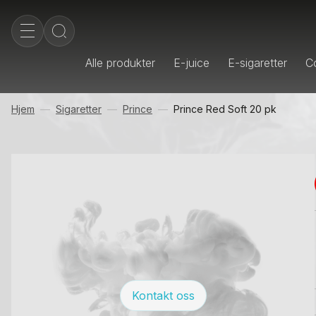
Alle produkter
E-juice
E-sigaretter
Co
Hjem
Sigaretter
Prince
Prince Red Soft 20 pk
Kontakt oss