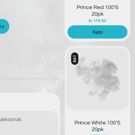
Prince Red 100’S
20pk
kr
179.90
rv
Kjøp
BAT
Kontakt oss
obakkssmak.
Prince White 100’S
20pk