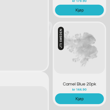
kr
179.90
Kjøp
JTI SWEDEN
Kontakt oss
Camel Blue 20pk
kr
144.90
Kjøp
.