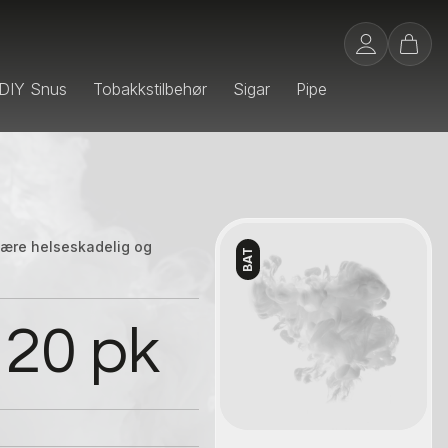
DIY Snus
Tobakkstilbehør
Sigar
Pipe
 være helseskadelig og
BAT
Kontakt oss
 20 pk