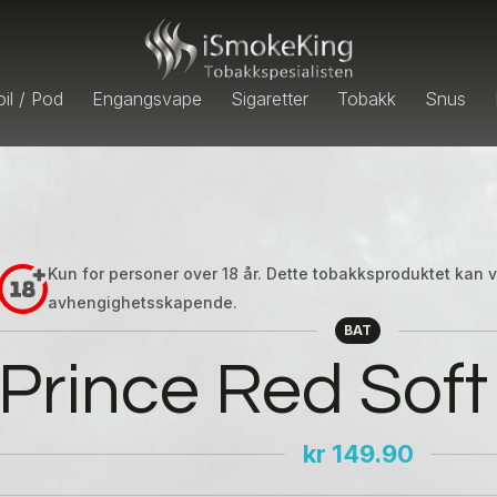
il / Pod
Engangsvape
Sigaretter
Tobakk
Snus
Kun for personer over 18 år. Dette tobakksproduktet kan
avhengighetsskapende.
BAT
Prince Red Soft
kr
149.90