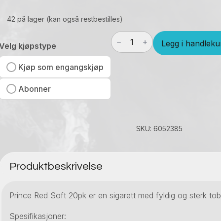
42 på lager (kan også restbestilles)
Prince
Legg i handleku
Red
Velg kjøpstype
Soft
20
Kjøp som engangskjøp
pk
antall
Abonner
SKU: 6052385
Produktbeskrivelse
Prince Red Soft 20pk er en sigarett med fyldig og sterk t
Spesifikasjoner: