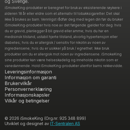
og Sverige.
iSmokeKing-produkter er beregnet for bruk av eksisterende røykere i
alderen 18 år eller eldre som et alternativ til tobakksigaretter. Det skal
ikke å brukes av barn. Vennligst rådfør deg med legen din før du bruker
iSmokeKing-produkter hvis noe av det følgende gjelder for deg: hvis
du er gravid, planlegger å bli gravid eller amme; hvis du har en
medisinsk tilstand, ustabil hjerte tilstand, alvorlig hypertensjon eller
diabetes; hvis du er allergisk / sensitiv for nikotin av noen av
ingrediensene; hvis du er usikker på bruk / egnethet. Ikke bruk
produkter om du er allergisk mot noen av ingrediensene. iSmokeKing
sine produkter kan være helseskadelig og inneholde nikotin som er
vanedannende. Hold iSmokeKing-produkter utenfor barns rekkevidde.
Leveringsinformasjon
Informasjon om garanti
Brukervilkår
Personvernerklæring
Informasjonskapsler
Vilkår og betingelser
© 2026 iSmokeKing (Org.nr: 925 348 899)
Utviklet og designet av
IT-Sentralen AS