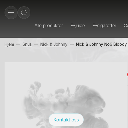
Alle produkter
E-juice
E-sigaretter
Co
Hjem
Snus
Nick & Johnny
Nick & Johnny No6 Bloody 
Kontakt oss