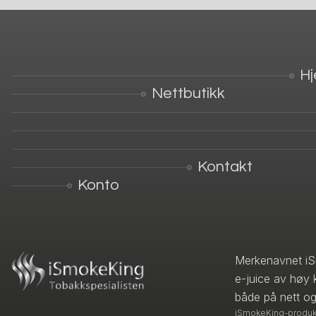
H
Nettbutikk
Kontakt
Konto
Merkenavnet iS
e-juice av høy 
både på nett og
iSmokeKing-produkte