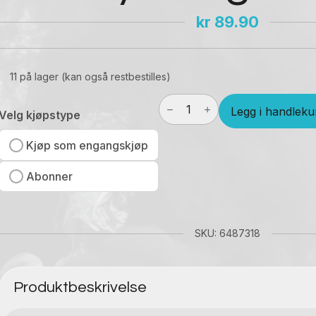
kr
89.90
11 på lager (kan også restbestilles)
Nick
Legg i handleku
&
Velg kjøpstype
Johnny
No6
Kjøp som engangskjøp
Bloody
Sting
Abonner
antall
SKU: 6487318
Produktbeskrivelse