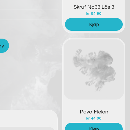
Skruf No33 Lös 3
kr
94.90
Kjøp
rv
Kontakt oss
Pavo Melon
kr
44.90
Kjøp