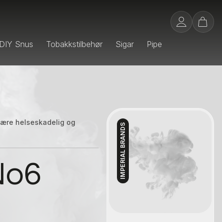
DIY Snus
Tobakkstilbehør
Sigar
Pipe
 være helseskadelig og
IMPERIAL BRANDS
Kontakt oss
No6