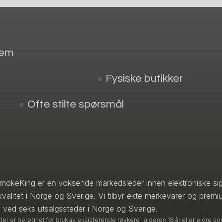
jem
Fysiske butikker
Ofte stilte spørsmål
mokeKing er en voksende markedsleder innen elektroniske sig
kvalitet i Norge og Sverige. Vi tilbyr ekte merkevarer og premi
 ved seks utsalgssteder i Norge og Sverige.
r er beregnet for bruk av eksisterende røykere i alderen 18 år eller eldre som