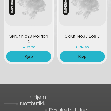
Skruf No29 Portion
Skruf No33 Lös 3
4
kr
89.90
kr
94.90
Kjøp
Kjøp
Hjem
Nettbutikk
Fysiske butikker