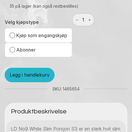
35 på lager (kan også restbestilles)
LD
No9
Velg kjøpstype
White
Slim
Kjøp som engangskjøp
Porsjon
S3
Abonner
15g
antall
Legg i handlekurv
SKU: 1465654
Produktbeskrivelse
LD No9 White Slim Porsjon S3 er en sterk hvit slim