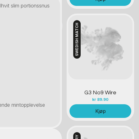
hvit slim portionssnus
SWEDISH MATCH
Kontakt oss
G3 No9 Wire
kr
89.90
lende mintopplevelse
Kjøp