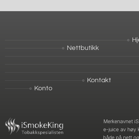
H
Nettbutikk
Kontakt
Konto
Merkenavnet iS
e-juice av høy 
både på nett og