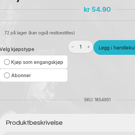
kr
54.90
72 på lager (kan også restbestilles)
LD
Legg i handleku
No2
Velg kjøpstype
Super
White
Kjøp som engangskjøp
Icy
Blue
Abonner
Mint
S5
antall
SKU: 1854951
Produktbeskrivelse