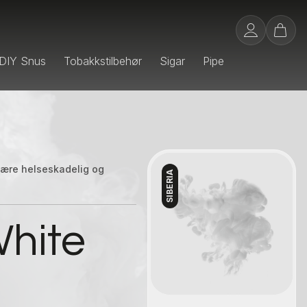
DIY Snus
Tobakkstilbehør
Sigar
Pipe
 være helseskadelig og
SIBERIA
Kontakt oss
hite