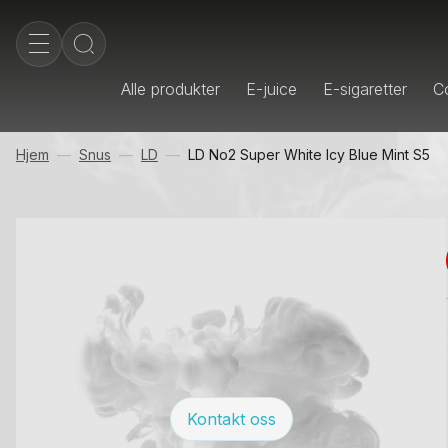
Alle produkter
E-juice
E-sigaretter
Co
Hjem
Snus
LD
LD No2 Super White Icy Blue Mint S5
Kontakt oss