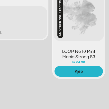
ANOTHER SNUS FACTORY
Kontakt oss
.
.
LOOP No10 Mint
Mania Strong S3
kr
64.90
Kjøp