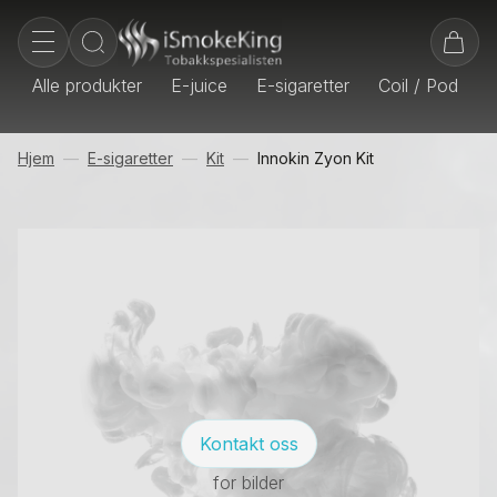
Alle produkter
E-juice
E-sigaretter
Coil / Pod
E
Hjem
E-sigaretter
Kit
Innokin Zyon Kit
Kontakt oss
for bilder