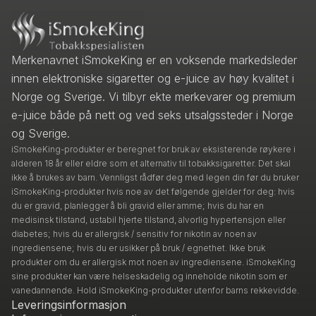
Merkenavnet iSmokeKing er en voksende markedsleder
innen elektroniske sigaretter og e-juice av høy kvalitet i
Norge og Sverige. Vi tilbyr ekte merkevarer og premium
e-juice både på nett og ved seks utsalgssteder i Norge
og Sverige.
iSmokeKing-produkter er beregnet for bruk av eksisterende røykere i
alderen 18 år eller eldre som et alternativ til tobakksigaretter. Det skal
ikke å brukes av barn. Vennligst rådfør deg med legen din før du bruker
iSmokeKing-produkter hvis noe av det følgende gjelder for deg: hvis
du er gravid, planlegger å bli gravid eller amme; hvis du har en
medisinsk tilstand, ustabil hjerte tilstand, alvorlig hypertensjon eller
diabetes; hvis du er allergisk / sensitiv for nikotin av noen av
ingrediensene; hvis du er usikker på bruk / egnethet. Ikke bruk
produkter om du er allergisk mot noen av ingrediensene. iSmokeKing
sine produkter kan være helseskadelig og inneholde nikotin som er
vanedannende. Hold iSmokeKing-produkter utenfor barns rekkevidde.
Leveringsinformasjon