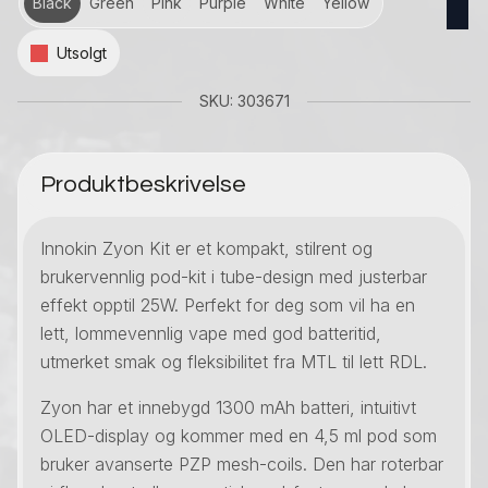
Black
Green
Pink
Purple
White
Yellow
Utsolgt
SKU: 303671
Produktbeskrivelse
Innokin Zyon Kit er et kompakt, stilrent og
brukervennlig pod-kit i tube-design med justerbar
effekt opptil 25W. Perfekt for deg som vil ha en
lett, lommevennlig vape med god batteritid,
utmerket smak og fleksibilitet fra MTL til lett RDL.
Zyon har et innebygd 1300 mAh batteri, intuitivt
OLED-display og kommer med en 4,5 ml pod som
bruker avanserte PZP mesh-coils. Den har roterbar