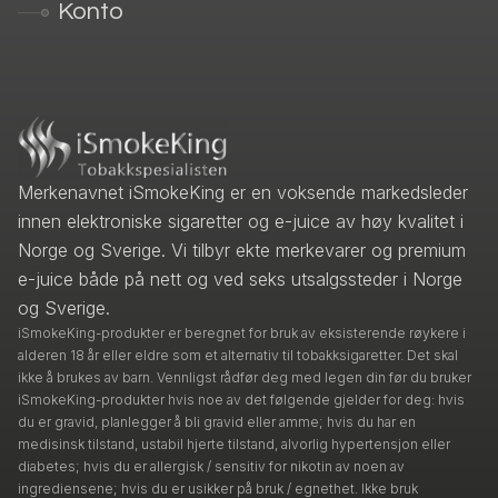
Konto
Merkenavnet iSmokeKing er en voksende markedsleder
innen elektroniske sigaretter og e-juice av høy kvalitet i
Norge og Sverige. Vi tilbyr ekte merkevarer og premium
e-juice både på nett og ved seks utsalgssteder i Norge
og Sverige.
iSmokeKing-produkter er beregnet for bruk av eksisterende røykere i
alderen 18 år eller eldre som et alternativ til tobakksigaretter. Det skal
ikke å brukes av barn. Vennligst rådfør deg med legen din før du bruker
iSmokeKing-produkter hvis noe av det følgende gjelder for deg: hvis
du er gravid, planlegger å bli gravid eller amme; hvis du har en
medisinsk tilstand, ustabil hjerte tilstand, alvorlig hypertensjon eller
diabetes; hvis du er allergisk / sensitiv for nikotin av noen av
ingrediensene; hvis du er usikker på bruk / egnethet. Ikke bruk