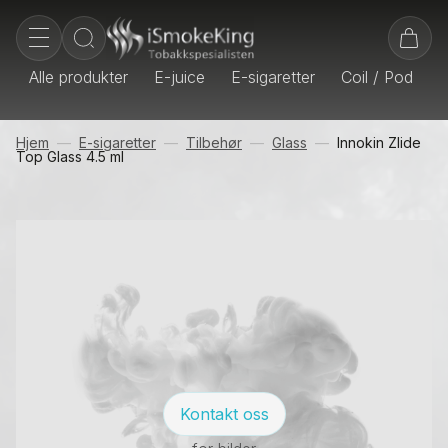
Alle produkter
E-juice
E-sigaretter
Coil / Pod
E
Hjem
E-sigaretter
Tilbehør
Glass
Innokin Zlide
Top Glass 4.5 ml
Kontakt oss