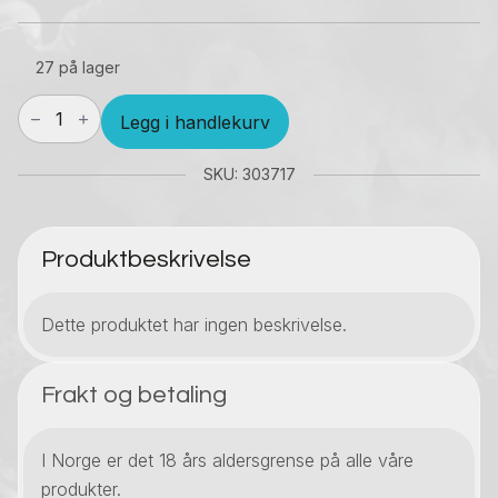
27 på lager
Innokin
Legg i handlekurv
Zlide
Top
Glass
SKU: 303717
4.5
ml
antall
Produktbeskrivelse
Dette produktet har ingen beskrivelse.
Frakt og betaling
I Norge er det 18 års aldersgrense på alle våre
produkter.