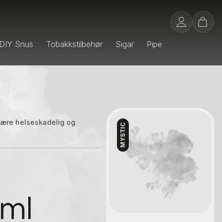
DIY Snus
Tobakkstilbehør
Sigar
Pipe
 være helseskadelig og
MYSTIC
Kontakt oss
 ml