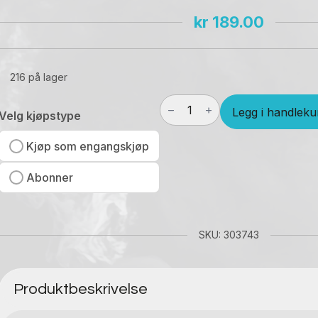
kr
189.00
216 på lager
Four
Legg i handleku
Elements
Velg kjøpstype
Tobacco
Ice
Kjøp som engangskjøp
50
ml
Abonner
antall
SKU: 303743
Produktbeskrivelse