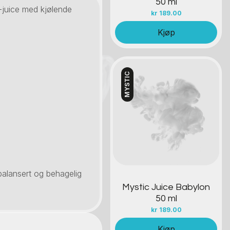
50 ml
-juice med kjølende
kr
189.00
Kjøp
MYSTIC
Kontakt oss
balansert og behagelig
Mystic Juice Babylon
50 ml
kr
189.00
Kjøp