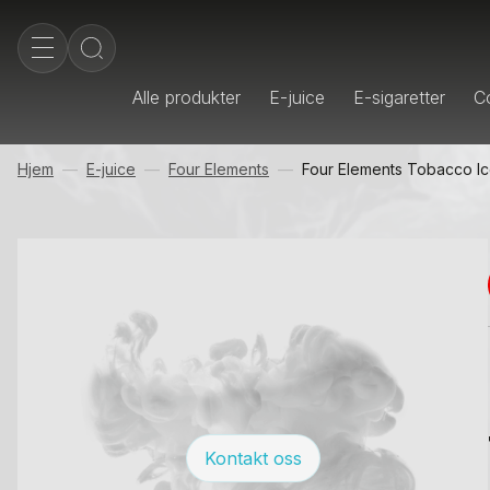
Alle produkter
E-juice
E-sigaretter
Co
Hjem
E-juice
Four Elements
Four Elements Tobacco Ic
Kontakt oss