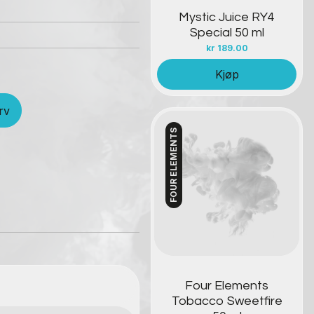
Mystic Juice RY4
Special 50 ml
kr
189.00
Kjøp
rv
FOUR ELEMENTS
Kontakt oss
Four Elements
Tobacco Sweetfire