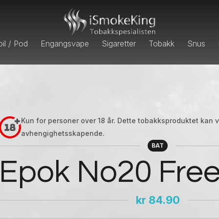
il / Pod
Engangsvape
Sigaretter
Tobakk
Snus
Kun for personer over 18 år. Dette tobakksproduktet kan
avhengighetsskapende.
BAT
Epok No20 Free
kr
84.90