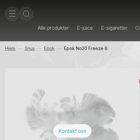
Alle produkter
E-juice
E-sigaretter
Co
Hjem
Snus
Epok
Epok No20 Freeze 6
Kontakt oss