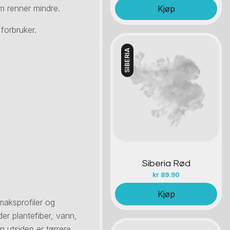
m renner mindre.
Kjøp
forbruker.
SIBERIA
Kontakt oss
Siberia Rød
kr
89.90
Kjøp
smaksprofiler og
der plantefiber, vann,
n utsiden er tørrere,