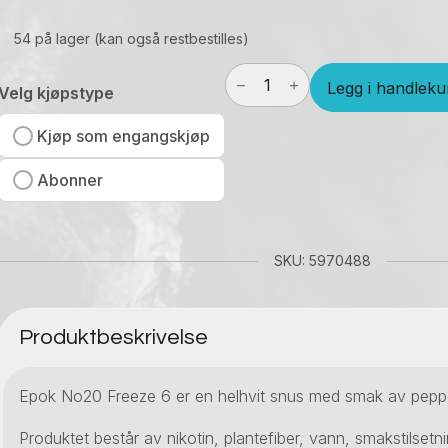
54 på lager (kan også restbestilles)
Epok
Legg i handleku
No20
Velg kjøpstype
Freeze
6
Kjøp som engangskjøp
antall
Abonner
SKU: 5970488
Produktbeskrivelse
Epok No20 Freeze 6 er en helhvit snus med smak av pepp
Produktet består av nikotin, plantefiber, vann, smakstilsetn