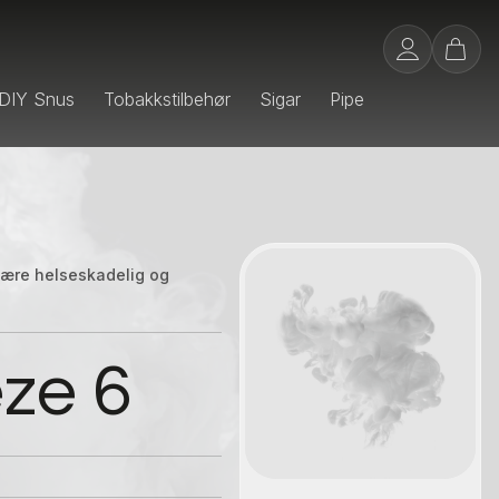
DIY Snus
Tobakkstilbehør
Sigar
Pipe
 være helseskadelig og
Kontakt oss
ze 6