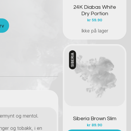
24K Diabas White
Dry Portion
kr
59.90
rv
Ikke på lager
SIBERIA
Kontakt oss
ermynt og mentol.
Siberia Brown Slim
kr
89.90
inger og tobakk, i en