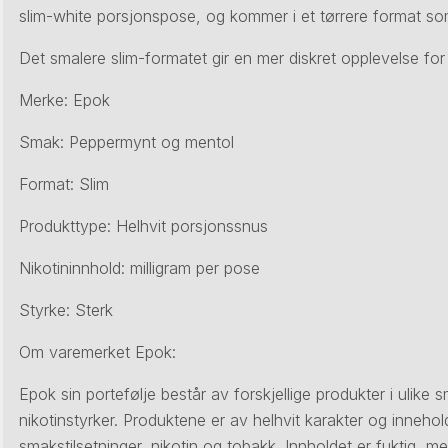
slim-white porsjonspose, og kommer i et tørrere format so
Det smalere slim-formatet gir en mer diskret opplevelse for 
Merke: Epok
Smak: Peppermynt og mentol
Format: Slim
Produkttype: Helhvit porsjonssnus
Nikotininnhold: milligram per pose
Styrke: Sterk
Om varemerket Epok:
Epok sin portefølje består av forskjellige produkter i ulike 
nikotinstyrker. Produktene er av helhvit karakter og innehol
smakstilsetninger, nikotin og tobakk. Innholdet er fuktig, me