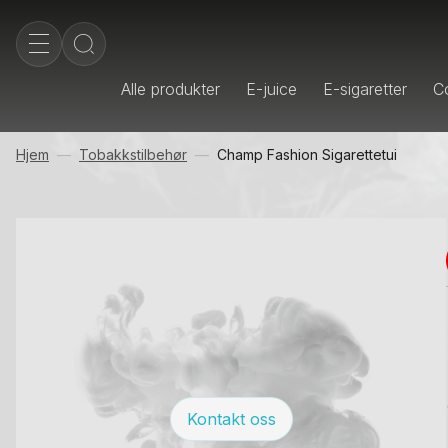
Alle produkter
E-juice
E-sigaretter
Co
Hjem
Tobakkstilbehør
Champ Fashion Sigarettetui
Kontakt oss