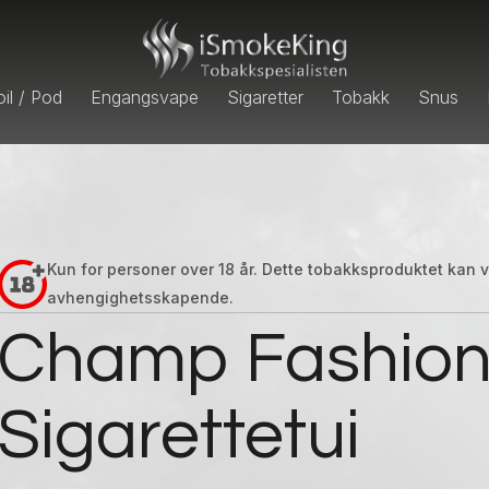
il / Pod
Engangsvape
Sigaretter
Tobakk
Snus
Kun for personer over 18 år. Dette tobakksproduktet kan
avhengighetsskapende.
Champ Fashio
Sigarettetui