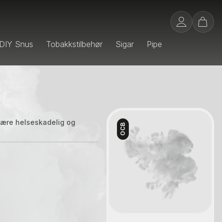
DIY Snus
Tobakkstilbehør
Sigar
Pipe
 være helseskadelig og
OCB
Kontakt oss
n