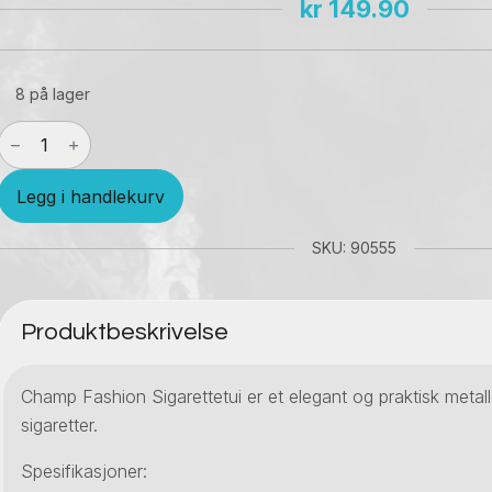
kr
149.90
8 på lager
Champ
Fashion
Sigarettetui
Legg i handlekurv
antall
SKU: 90555
Produktbeskrivelse
Champ Fashion Sigarettetui er et elegant og praktisk metal
sigaretter.
Spesifikasjoner: