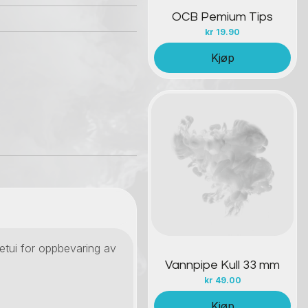
OCB Pemium Tips
kr
19.90
Kjøp
Kontakt oss
letui for oppbevaring av
Vannpipe Kull 33 mm
kr
49.00
Kjøp