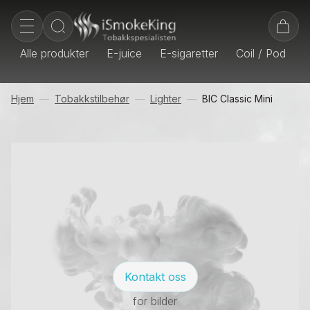
Alle produkter
E-juice
E-sigaretter
Coil / Pod
E
Hjem
Tobakkstilbehør
Lighter
BIC Classic Mini
Kontakt oss
for bilder