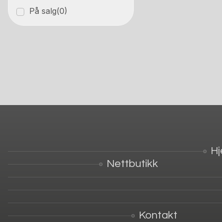
På salg
(0)
H
Nettbutikk
Kontakt