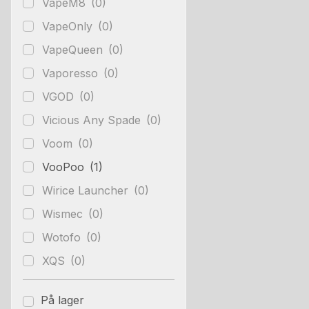
VapeM8
(0)
VapeOnly
(0)
VapeQueen
(0)
Vaporesso
(0)
VGOD
(0)
Vicious Any Spade
(0)
Voom
(0)
VooPoo
(1)
Wirice Launcher
(0)
Wismec
(0)
Wotofo
(0)
XQS
(0)
På lager