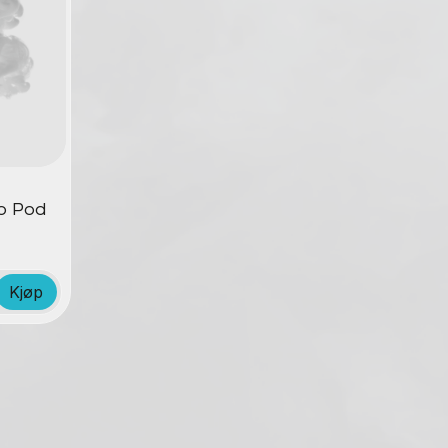
o Pod
Kjøp