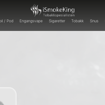
il / Pod
Engangsvape
Sigaretter
Tobakk
Snus