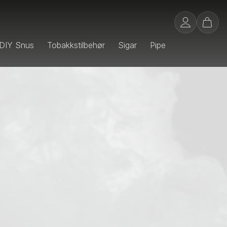
DIY Snus
Tobakkstilbehør
Sigar
Pipe