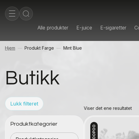
Alle produkter
E-juice
E-sigaretter
Co
Hjem
Produkt Farge
Mint Blue
Butikk
Lukk filteret
Viser det ene resultatet
Produktkategorier
VOOPOO