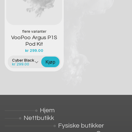
flere varianter
VooPoo Argus P1S
Pod Kit
kr
299.00
Cyber Black
Kjøp
kr 299.00
Hjem
Nettbutikk
Fysiske butikker