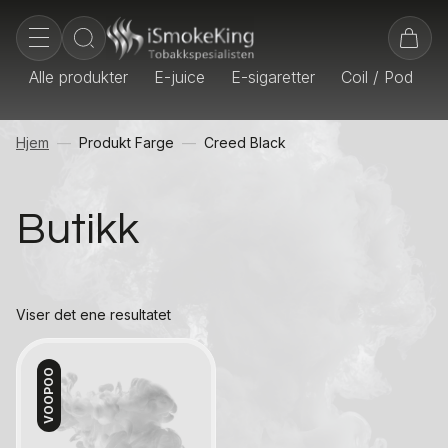
Alle produkter
E-juice
E-sigaretter
Coil / Pod
E
Hjem
Produkt Farge
Creed Black
Butikk
Viser det ene resultatet
VOOPOO
Kontakt oss