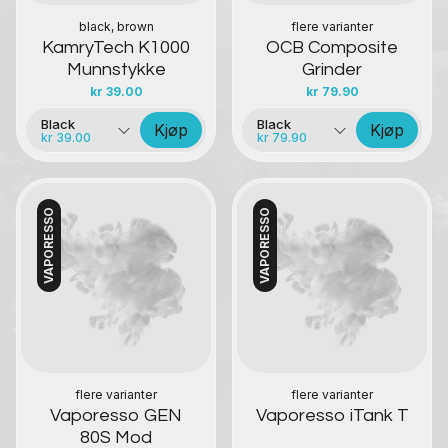
black, brown
flere varianter
KamryTech K1000
OCB Composite
Munnstykke
Grinder
kr
39.00
kr
79.90
Black
Black
Kjøp
Kjøp
kr 39.00
kr 79.90
VAPORESSO
VAPORESSO
Kontakt oss
Kontakt oss
flere varianter
flere varianter
Vaporesso GEN
Vaporesso iTank T
80S Mod