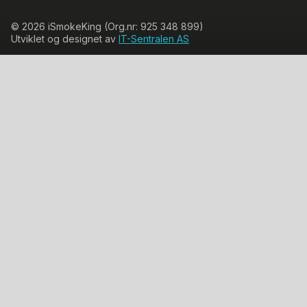
© 2026 iSmokeKing (Org.nr: 925 348 899)
Utviklet og designet av
IT-Sentralen AS