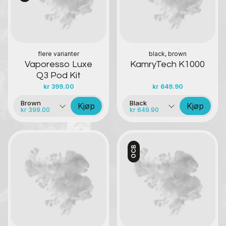
flere varianter
black, brown
Vaporesso Luxe
KamryTech K1000
Q3 Pod Kit
kr
399.00
kr
649.90
Brown
Black
Kjøp
Kjøp
kr 399.00
kr 649.90
OCB
Kontakt oss
Kontakt oss