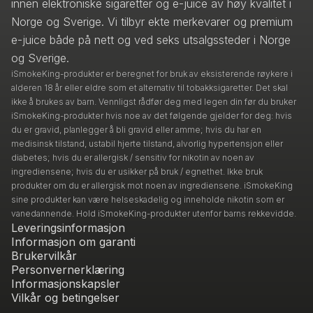
innen elektroniske sigaretter og e-juice av høy kvalitet i
Norge og Sverige. Vi tilbyr ekte merkevarer og premium
e-juice både på nett og ved seks utsalgssteder i Norge
og Sverige.
iSmokeKing-produkter er beregnet for bruk av eksisterende røykere i
alderen 18 år eller eldre som et alternativ til tobakksigaretter. Det skal
ikke å brukes av barn. Vennligst rådfør deg med legen din før du bruker
iSmokeKing-produkter hvis noe av det følgende gjelder for deg: hvis
du er gravid, planlegger å bli gravid eller amme; hvis du har en
medisinsk tilstand, ustabil hjerte tilstand, alvorlig hypertensjon eller
diabetes; hvis du er allergisk / sensitiv for nikotin av noen av
ingrediensene; hvis du er usikker på bruk / egnethet. Ikke bruk
produkter om du er allergisk mot noen av ingrediensene. iSmokeKing
sine produkter kan være helseskadelig og inneholde nikotin som er
vanedannende. Hold iSmokeKing-produkter utenfor barns rekkevidde.
Leveringsinformasjon
Informasjon om garanti
Brukervilkår
Personvernerklæring
Informasjonskapsler
Vilkår og betingelser