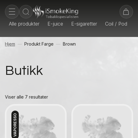
Alle produkter
E-juice
E-sigaretter
Coil / Pod
E
Hjem
Produkt Farge
Brown
Butikk
Viser alle 7 resultater
VAPORESSO
Kontakt oss
Kontakt oss