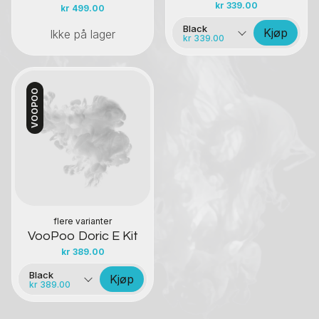
kr
339.00
kr
499.00
Black
Kjøp
Ikke på lager
kr 339.00
VOOPOO
Kontakt oss
flere varianter
VooPoo Doric E Kit
kr
389.00
Black
Kjøp
kr 389.00