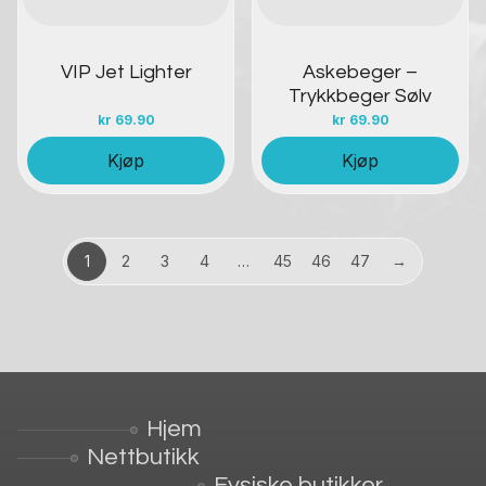
VIP Jet Lighter
Askebeger –
Trykkbeger Sølv
kr
69.90
kr
69.90
Kjøp
Kjøp
1
2
3
4
…
45
46
47
→
Hjem
Nettbutikk
Fysiske butikker