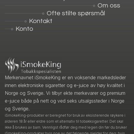
Om oss
Ofte stilte spørsmål
Kontakt
Konto
Merkenavnet iSmokeKing er en voksende markedsleder
innen elektroniske sigaretter og e-juice av høy kvalitet i
Norge og Sverige. Vi tilbyr ekte merkevarer og premium
e-juice både på nett og ved seks utsalgssteder i Norge
og Sverige.
iSmokeKing-produkter er beregnet for bruk av eksisterende røykere i
alderen 18 år eller eldre som et alternativ til tobakksigaretter. Det skal
ikke å brukes av barn. Vennligst rådfør deg med legen din før du bruker
iSmokeKing-produkter hvis noe av det følgende gjelder for deg: hvis