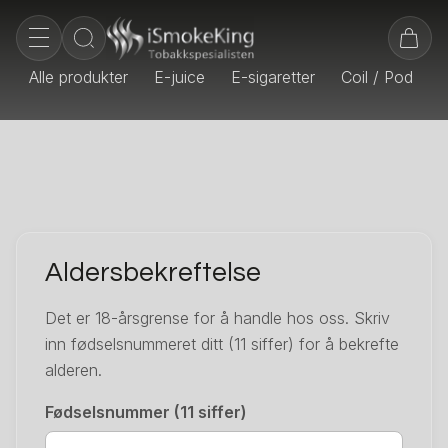
Alle produkter
E-juice
E-sigaretter
Coil / Pod
E
Aldersbekreftelse
Det er 18-årsgrense for å handle hos oss. Skriv
inn fødselsnummeret ditt (11 siffer) for å bekrefte
alderen.
Fødselsnummer (11 siffer)