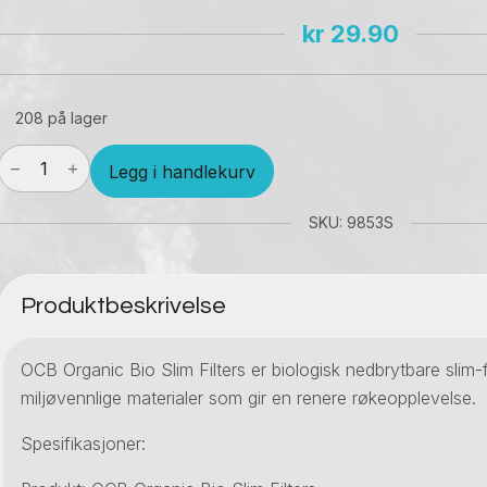
kr
29.90
208 på lager
OCB
Legg i handlekurv
Organic
Bio
Slim
SKU: 9853S
Filters
antall
Produktbeskrivelse
OCB Organic Bio Slim Filters er biologisk nedbrytbare slim-fi
miljøvennlige materialer som gir en renere røkeopplevelse.
Spesifikasjoner: