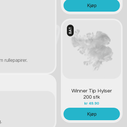
Kjøp
BAT
Kontakt oss
m rullepapirer.
Winner Tip Hylser
200 stk
kr
49.90
Kjøp
.
.