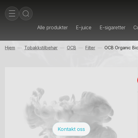
Alle produkter
E-juice
E-sigaretter
Co
Hjem
Tobakkstilbehør
OCB
Filter
OCB Organic Bio 
Kontakt oss