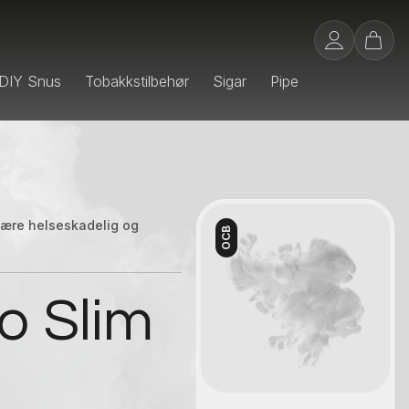
DIY Snus
Tobakkstilbehør
Sigar
Pipe
 være helseskadelig og
OCB
Kontakt oss
o Slim